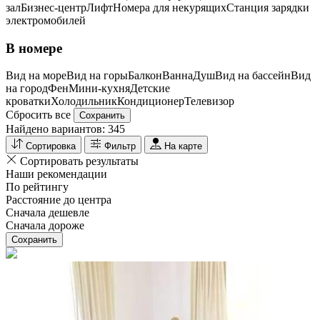
зал
Бизнес-центр
Лифт
Номера для некурящих
Cтанция зарядки
электромобилей
В номере
Вид на море
Вид на горы
Балкон
Ванна
Душ
Вид на бассейн
Вид
на город
Фен
Мини-кухня
Детские
кроватки
Холодильник
Кондиционер
Телевизор
Сбросить все
Сохранить
Найдено вариантов:
345
Сортировка
Фильтр
На карте
Сортировать результаты
Наши рекомендации
По рейтингу
Расстояние до центра
Сначала дешевле
Сначала дороже
Сохранить