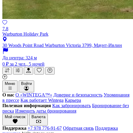
7.8
Warburton Holiday Park
30 Woods Point Road Warburton Victoria 3799, Маунт-Ивлин
До центра: 324 м
0 ₽
за 2 чел., 5 ночей
Меню
Войти
О нас
О «WINTEGA™»
Доверие и безопасность
Упоминания
в прессе
Как работает Wintega
Карьера
Полезная информация
Как забронировать
Бронирование без
риска
Изменить даты бронирования
Мой список
Валюта
Поддержка
+7 978 776-91-67
Обратная связь
Поддержка