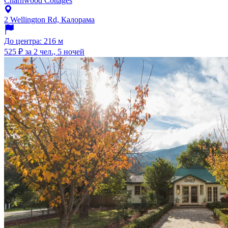
Charnwood Cottages
2 Wellington Rd, Калорама
До центра: 216 м
525 ₽
за 2 чел., 5 ночей