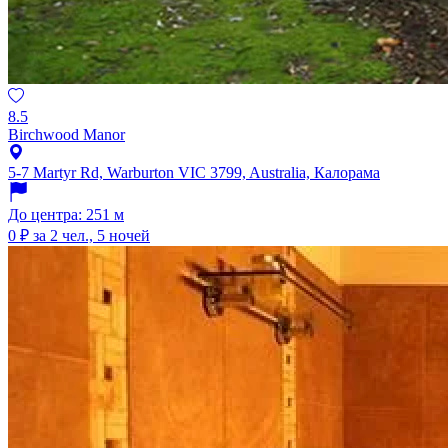
8.5
Birchwood Manor
5-7 Martyr Rd, Warburton VIC 3799, Australia, Калорама
До центра: 251 м
0 ₽
за 2 чел., 5 ночей