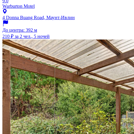
9.0
Warburton Motel
4 Donna Buang Road, Маунт-Ивлин
До центра: 392 м
210 ₽
за 2 чел., 5 ночей