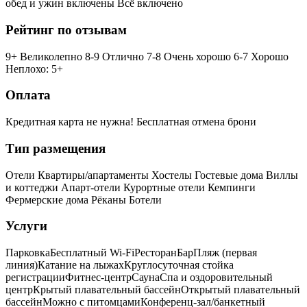
обед и ужин включены
Всё включено
Рейтинг по отзывам
9+ Великолепно
8-9 Отлично
7-8 Очень хорошо
6-7 Хорошо
Неплохо: 5+
Оплата
Кредитная карта не нужна!
Бесплатная отмена брони
Тип размещения
Отели
Квартиры/апартаменты
Хостелы
Гостевые дома
Виллы
и коттеджи
Апарт-отели
Курортные отели
Кемпинги
Фермерские дома
Рёканы
Ботели
Услуги
Парковка
Бесплатный Wi-Fi
Ресторан
Бар
Пляж (первая
линия)
Катание на лыжах
Круглосуточная стойка
регистрации
Фитнес-центр
Сауна
Спа и оздоровительный
центр
Крытый плавательный бассейн
Открытый плавательный
бассейн
Можно с питомцами
Конференц-зал/банкетный