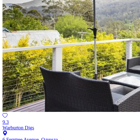
9.3
Warburton Digs
6 Ferntree Avenue, Олинда