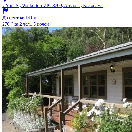
7 York St, Warburton VIC 3799, Australia, Калорама
До центра: 141 м
270 ₽
за 2 чел., 5 ночей