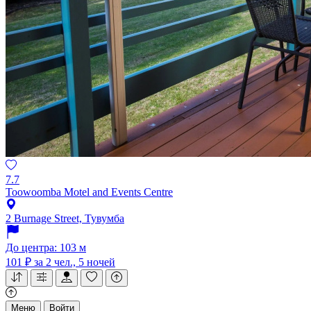
7.7
Toowoomba Motel and Events Centre
2 Burnage Street, Тувумба
До центра: 103 м
101 ₽
за 2 чел., 5 ночей
Меню
Войти