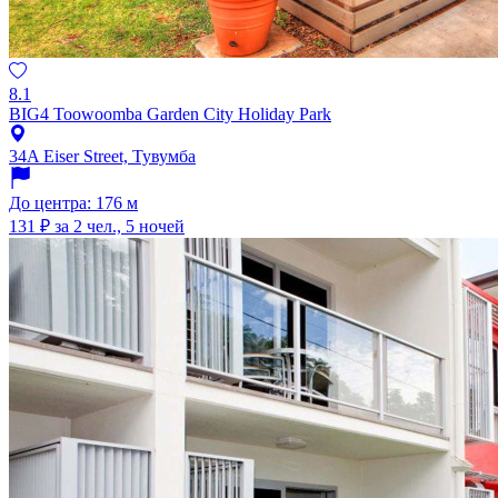
8.1
BIG4 Toowoomba Garden City Holiday Park
34A Eiser Street, Тувумба
До центра: 176 м
131 ₽
за 2 чел., 5 ночей