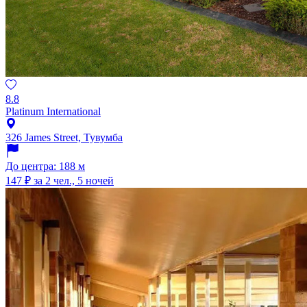
8.8
Platinum International
326 James Street, Тувумба
До центра: 188 м
147 ₽
за 2 чел., 5 ночей