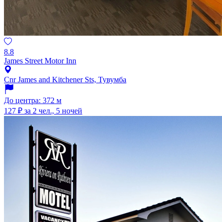
8.8
James Street Motor Inn
Cnr James and Kitchener Sts, Тувумба
До центра: 372 м
127 ₽
за 2 чел., 5 ночей