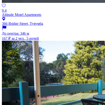
9.4
Altitude Motel Apartments
366 Bridge Street, Тувумба
До центра: 346 м
167 ₽
за 2 чел., 5 ночей