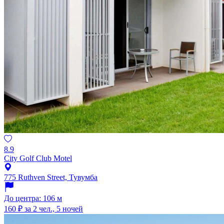
8.9
City Golf Club Motel
775 Ruthven Street, Тувумба
До центра: 106 м
160 ₽
за 2 чел., 5 ночей