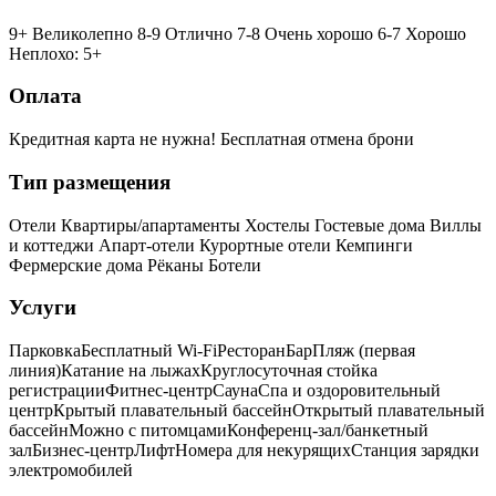
9+ Великолепно
8-9 Отлично
7-8 Очень хорошо
6-7 Хорошо
Неплохо: 5+
Оплата
Кредитная карта не нужна!
Бесплатная отмена брони
Тип размещения
Отели
Квартиры/апартаменты
Хостелы
Гостевые дома
Виллы
и коттеджи
Апарт-отели
Курортные отели
Кемпинги
Фермерские дома
Рёканы
Ботели
Услуги
Парковка
Бесплатный Wi-Fi
Ресторан
Бар
Пляж (первая
линия)
Катание на лыжах
Круглосуточная стойка
регистрации
Фитнес-центр
Сауна
Спа и оздоровительный
центр
Крытый плавательный бассейн
Открытый плавательный
бассейн
Можно с питомцами
Конференц-зал/банкетный
зал
Бизнес-центр
Лифт
Номера для некурящих
Cтанция зарядки
электромобилей