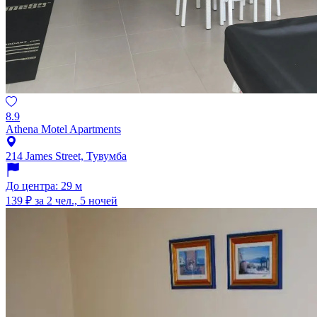
8.9
Athena Motel Apartments
214 James Street, Тувумба
До центра: 29 м
139 ₽
за 2 чел., 5 ночей