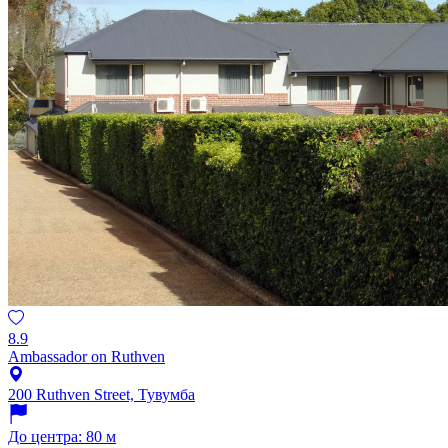
8.9
Ambassador on Ruthven
200 Ruthven Street, Тувумба
До центра: 80 м