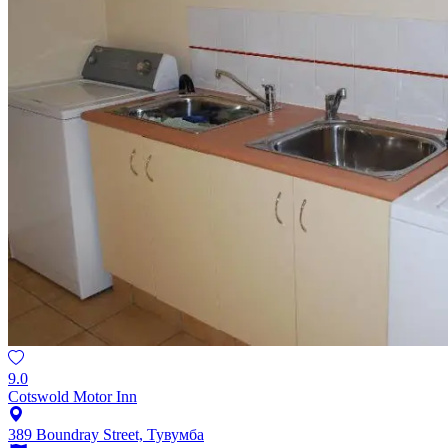
9.0
Cotswold Motor Inn
389 Boundray Street, Тувумба