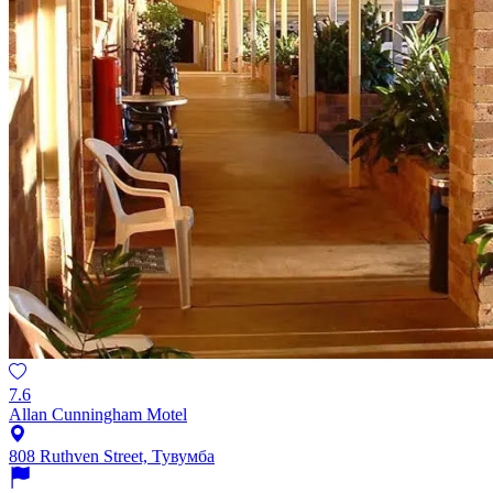
7.6
Allan Cunningham Motel
808 Ruthven Street, Тувумба