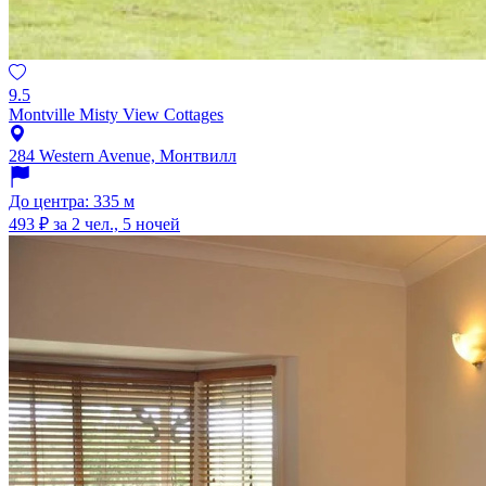
9.5
Montville Misty View Cottages
284 Western Avenue, Монтвилл
До центра: 335 м
493 ₽
за 2 чел., 5 ночей