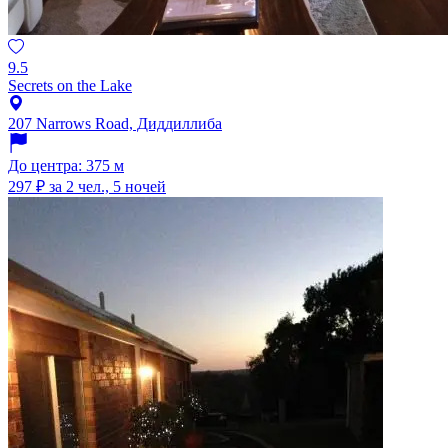
9.5
Secrets on the Lake
207 Narrows Road, Диддиллиба
До центра: 375 м
297 ₽
за 2 чел., 5 ночей