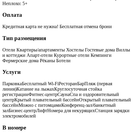
Неплохо: 5+
Оплата
Кредитная карта не нужна!
Бесплатная отмена брони
Тип размещения
Отели
Квартиры/апартаменты
Хостелы
Гостевые дома
Виллы
и коттеджи
Апарт-отели
Курортные отели
Кемпинги
Фермерские дома
Рёканы
Ботели
Услуги
Парковка
Бесплатный Wi-Fi
Ресторан
Бар
Пляж (первая
линия)
Катание на лыжах
Круглосуточная стойка
регистрации
Фитнес-центр
Сауна
Спа и оздоровительный
центр
Крытый плавательный бассейн
Открытый плавательный
бассейн
Можно с питомцами
Конференц-зал/банкетный
зал
Бизнес-центр
Лифт
Номера для некурящих
Cтанция зарядки
электромобилей
В номере