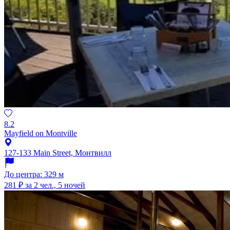
8.2
Mayfield on Montville
127-133 Main Street, Монтвилл
До центра: 329 м
281 ₽
за 2 чел., 5 ночей