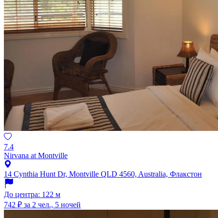
7.4
Nirvana at Montville
14 Cynthia Hunt Dr, Montville QLD 4560, Australia, Флакстон
До центра: 122 м
742 ₽
за 2 чел., 5 ночей