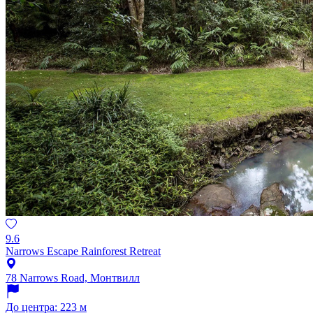
9.6
Narrows Escape Rainforest Retreat
78 Narrows Road, Монтвилл
До центра: 223 м