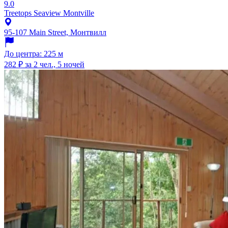
9.0
Treetops Seaview Montville
95-107 Main Street, Монтвилл
До центра: 225 м
282 ₽
за 2 чел., 5 ночей