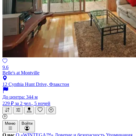
9.6
Belle's at Montville
12 Cynthia Hunt Drive, Флакстон
До центра: 344 м
229 ₽
за 2 чел., 5 ночей
Меню
Войти
О нас
О «WINTEGA™»
Доверие и безопасность
Упоминания