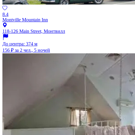
8.4
Montville Mountain Inn
118-126 Main Street, Монтвилл
До центра: 374 м
156 ₽
за 2 чел., 5 ночей