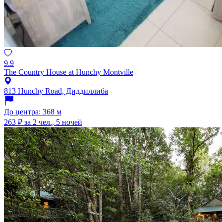
9.9
The Country House at Hunchy Montville
813 Hunchy Road, Диддиллиба
До центра: 368 м
263 ₽
за 2 чел., 5 ночей