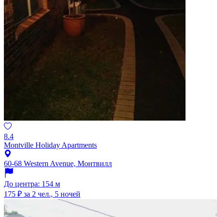
8.4
Montville Holiday Apartments
60-68 Western Avenue, Монтвилл
До центра: 154 м
175 ₽
за 2 чел., 5 ночей