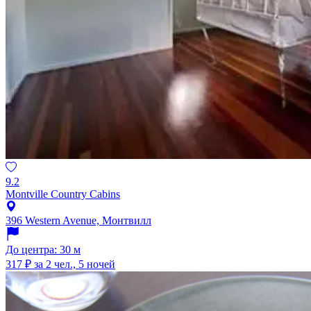
9.2
Montville Country Cabins
396 Western Avenue, Монтвилл
До центра: 30 м
317 ₽
за 2 чел., 5 ночей