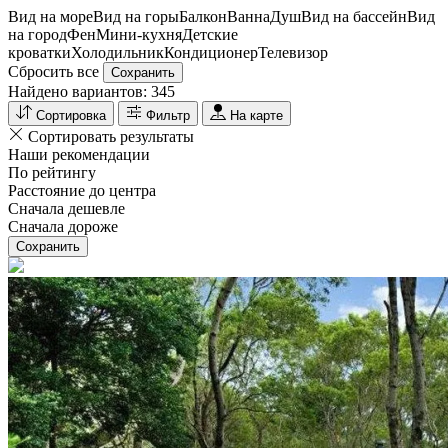
Вид на море
Вид на горы
Балкон
Ванна
Душ
Вид на бассейн
Вид
на город
Фен
Мини-кухня
Детские
кроватки
Холодильник
Кондиционер
Телевизор
Сбросить все
Сохранить
Найдено вариантов:
345
Сортировка
Фильтр
На карте
Сортировать результаты
Наши рекомендации
По рейтингу
Расстояние до центра
Сначала дешевле
Сначала дороже
Сохранить