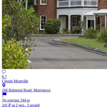
8.7
Clouds Montville
166 Balmoral Road, Монтвилл
До центра: 244 м
241 ₽
за 2 чел., 5 ночей