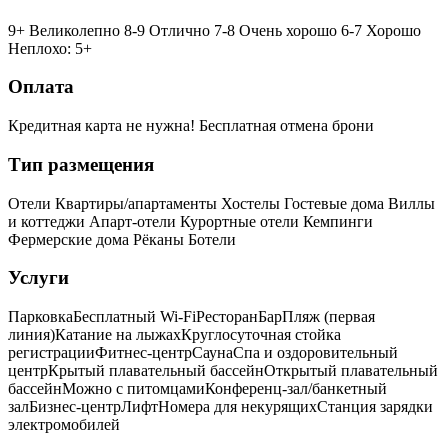
9+ Великолепно
8-9 Отлично
7-8 Очень хорошо
6-7 Хорошо
Неплохо: 5+
Оплата
Кредитная карта не нужна!
Бесплатная отмена брони
Тип размещения
Отели
Квартиры/апартаменты
Хостелы
Гостевые дома
Виллы
и коттеджи
Апарт-отели
Курортные отели
Кемпинги
Фермерские дома
Рёканы
Ботели
Услуги
Парковка
Бесплатный Wi-Fi
Ресторан
Бар
Пляж (первая
линия)
Катание на лыжах
Круглосуточная стойка
регистрации
Фитнес-центр
Сауна
Спа и оздоровительный
центр
Крытый плавательный бассейн
Открытый плавательный
бассейн
Можно с питомцами
Конференц-зал/банкетный
зал
Бизнес-центр
Лифт
Номера для некурящих
Cтанция зарядки
электромобилей