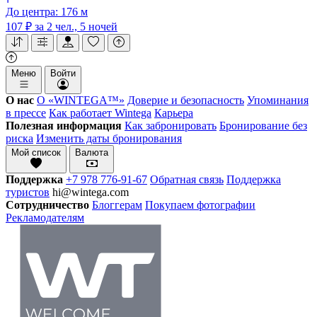
До центра: 176 м
107 ₽
за 2 чел., 5 ночей
Меню
Войти
О нас
О «WINTEGA™»
Доверие и безопасность
Упоминания
в прессе
Как работает Wintega
Карьера
Полезная информация
Как забронировать
Бронирование без
риска
Изменить даты бронирования
Мой список
Валюта
Поддержка
+7 978 776-91-67
Обратная связь
Поддержка
туристов
hi@wintega.com
Сотрудничество
Блоггерам
Покупаем фотографии
Рекламодателям