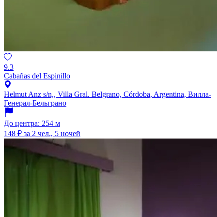
9.3
Cabañas del Espinillo
Helmut Anz s/n,, Villa Gral. Belgrano, Córdoba, Argentina, Вилла-
Генерал-Бельграно
До центра: 254 м
148 ₽
за 2 чел., 5 ночей