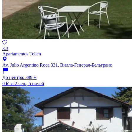
8.3
Apartamentos Teilen
Av. Julio Argentino Roca 331, Вилла-Генерал-Бельграно
До центра: 389 м
0 ₽
за 2 чел., 5 ночей