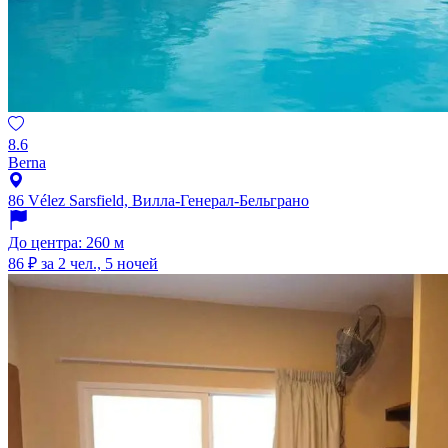
8.6
Berna
86 Vélez Sarsfield, Вилла-Генерал-Бельграно
До центра: 260 м
86 ₽
за 2 чел., 5 ночей