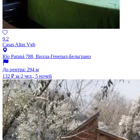
9.2
Casas Altas Vgb
Río Paraná 788, Вилла-Генерал-Бельграно
До центра: 294 м
132 ₽
за 2 чел., 5 ночей