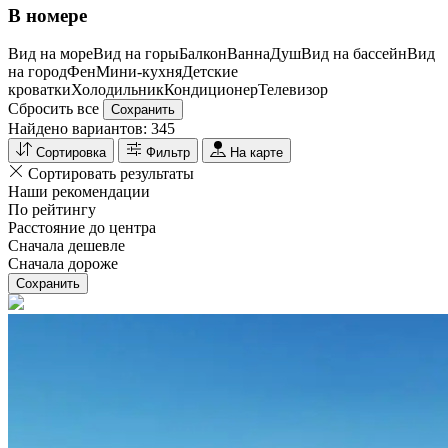
В номере
Вид на море
Вид на горы
Балкон
Ванна
Душ
Вид на бассейн
Вид
на город
Фен
Мини-кухня
Детские
кроватки
Холодильник
Кондиционер
Телевизор
Сбросить все
Сохранить
Найдено вариантов:
345
Сортировка
Фильтр
На карте
Сортировать результаты
Наши рекомендации
По рейтингу
Расстояние до центра
Сначала дешевле
Сначала дороже
Сохранить